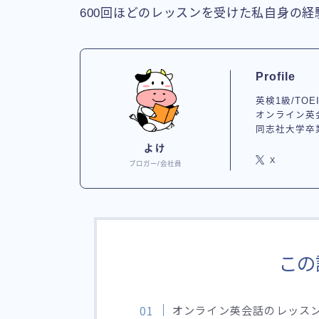
600回ほどのレッスンを受けた私自身の
Profile
英検1級/TOEI
オンライン英
同志社大学卒
よけ
X
ブロガー/会社員
この
オンライン英会話のレッス