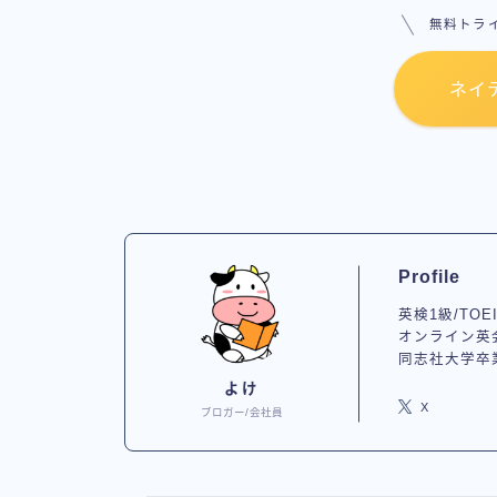
無料トライ
ネイ
Profile
英検1級/TOEI
オンライン英
同志社大学卒
よけ
X
ブロガー/会社員